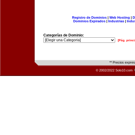
Registro de Dominios
|
Web Hosting
|
D
Dominios Expirados
|
Industrias
|
Indu
Categorías de Dominio:
[Pág. princi
** Precios expre
© 2002/2022 Solo10.com