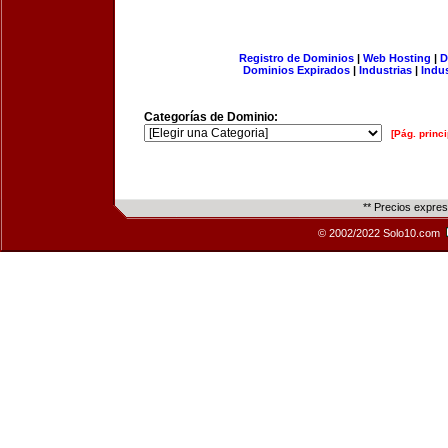
Registro de Dominios
|
Web Hosting
|
D
Dominios Expirados
|
Industrias
|
Indu
Categorías de Dominio:
[Pág. princi
** Precios expre
© 2002/2022 Solo10.com