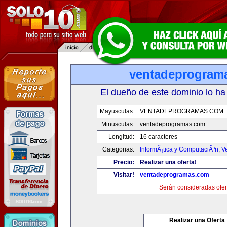
ventadeprogram
El dueño de este dominio lo ha
Mayusculas:
VENTADEPROGRAMAS.COM
Minusculas:
ventadeprogramas.com
Longitud:
16 caracteres
Categorias:
InformÃ¡tica y ComputaciÃ³n
,
V
Precio:
Realizar una oferta!
Visitar!
ventadeprogramas.com
Serán consideradas ofer
Realizar una Oferta