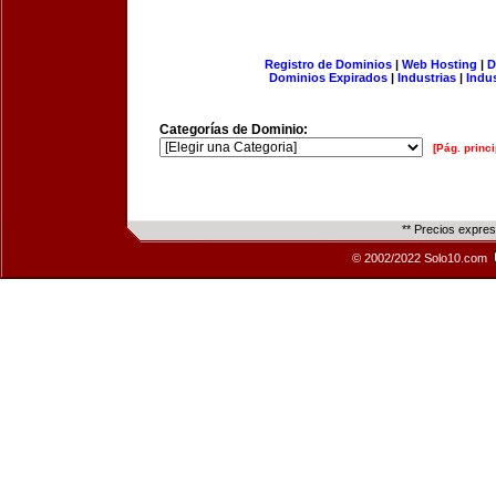
Registro de Dominios
|
Web Hosting
|
D
Dominios Expirados
|
Industrias
|
Indu
Categorías de Dominio:
[Pág. princi
** Precios expre
© 2002/2022 Solo10.com