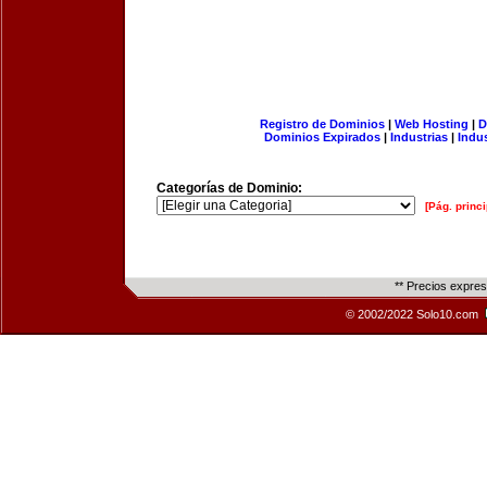
Registro de Dominios
|
Web Hosting
|
D
Dominios Expirados
|
Industrias
|
Indu
Categorías de Dominio:
[Pág. princi
** Precios expre
© 2002/2022 Solo10.com