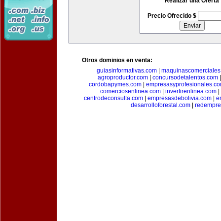
Realizar una Oferta
Precio Ofrecido $
Otros dominios en venta:
guiasinformativas.com
|
maquinascomerciales
agroproductor.com
|
concursodetalentos.com
cordobapymes.com
|
empresasyprofesionales.c
comerciosenlinea.com
|
invertirenlinea.com
|
centrodeconsulta.com
|
empresasdebolivia.com
|
e
desarrolloforestal.com
|
redempre