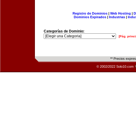
Registro de Dominios
|
Web Hosting
|
D
Dominios Expirados
|
Industrias
|
Indu
Categorías de Dominio:
[Pág. princi
** Precios expre
© 2002/2022 Solo10.com