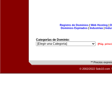
Registro de Dominios
|
Web Hosting
|
D
Dominios Expirados
|
Industrias
|
Indu
Categorías de Dominio:
[Pág. princi
** Precios expre
© 2002/2022 Solo10.com