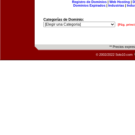
Registro de Dominios
|
Web Hosting
|
D
Dominios Expirados
|
Industrias
|
Indu
Categorías de Dominio:
[Pág. princi
** Precios expre
© 2002/2022 Solo10.com