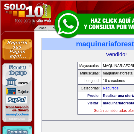
maquinariafores
Vendido!
Mayusculas:
MAQUINARIAFOR
Minusculas:
maquinariaforesta
Longitud:
18 caracteres
Categorias:
Recursos
Precio:
Realizar una ofert
Visitar!
maquinariaforest
Serán consideradas ofer