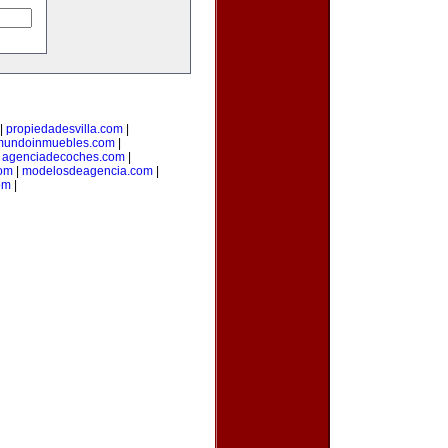
|
propiedadesvilla.com
|
mundoinmuebles.com
|
|
agenciadecoches.com
|
com
|
modelosdeagencia.com
|
om
|