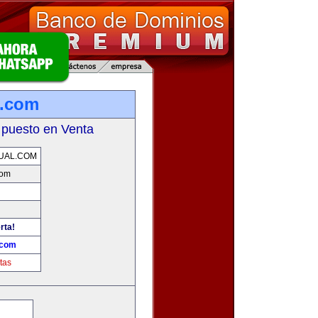
l.com
 puesto en Venta
UAL.COM
com
rta!
.com
tas