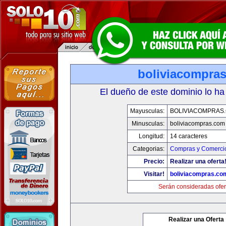
boliviacompra
El dueño de este dominio lo ha
Mayusculas:
BOLIVIACOMPRAS
Minusculas:
boliviacompras.com
Longitud:
14 caracteres
Categorias:
Compras y Comercio
Precio:
Realizar una oferta
Visitar!
boliviacompras.co
Serán consideradas ofer
Realizar una Oferta