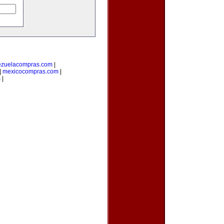
ezuelacompras.com
|
|
mexicocompras.com
|
m
|