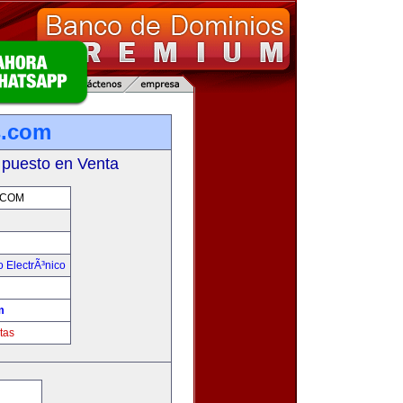
s.com
 puesto en Venta
.COM
 ElectrÃ³nico
!
m
tas