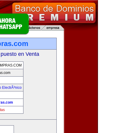
pras.com
 puesto en Venta
OMPRAS.COM
as.com
 ElectrÃ³nico
!
ras.com
tas