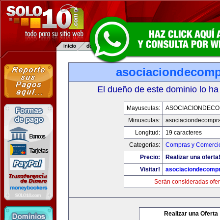
asociaciondecom
El dueño de este dominio lo ha
Mayusculas:
ASOCIACIONDEC
Minusculas:
asociaciondecompr
Longitud:
19 caracteres
Categorias:
Compras y Comercio
Precio:
Realizar una oferta
Visitar!
asociaciondecomp
Serán consideradas ofer
Realizar una Oferta