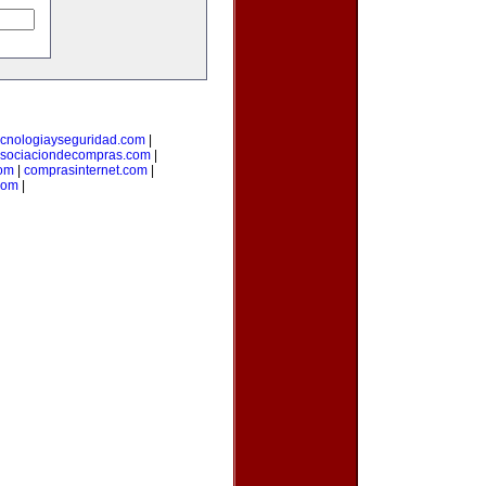
ecnologiayseguridad.com
|
sociaciondecompras.com
|
om
|
comprasinternet.com
|
com
|