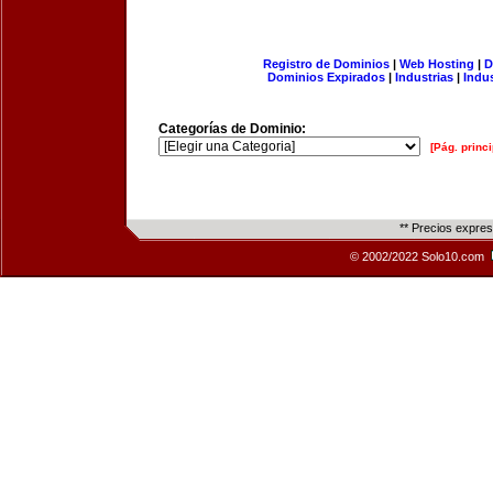
Registro de Dominios
|
Web Hosting
|
D
Dominios Expirados
|
Industrias
|
Indu
Categorías de Dominio:
[Pág. princi
** Precios expre
© 2002/2022 Solo10.com