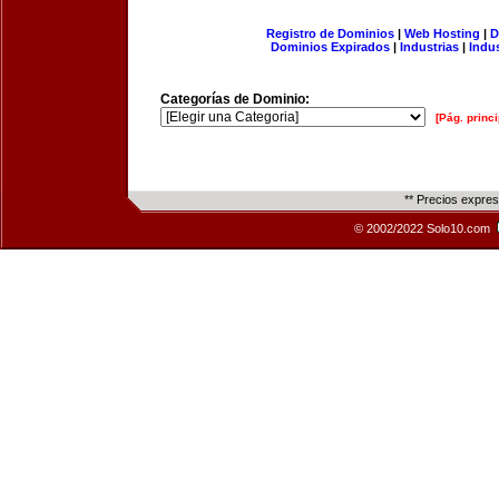
Registro de Dominios
|
Web Hosting
|
D
Dominios Expirados
|
Industrias
|
Indu
Categorías de Dominio:
[Pág. princi
** Precios expre
© 2002/2022 Solo10.com