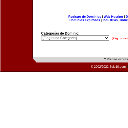
Registro de Dominios
|
Web Hosting
|
D
Dominios Expirados
|
Industrias
|
Indu
Categorías de Dominio:
[Pág. princi
** Precios expre
© 2002/2022 Solo10.com