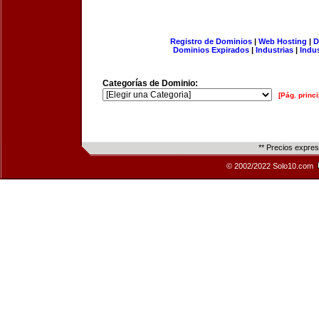
Registro de Dominios
|
Web Hosting
|
D
Dominios Expirados
|
Industrias
|
Indu
Categorías de Dominio:
[Pág. princi
** Precios expre
© 2002/2022 Solo10.com