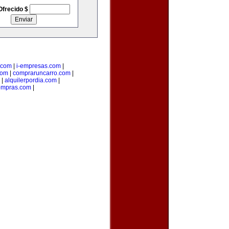
Ofrecido $
.com
|
i-empresas.com
|
com
|
compraruncarro.com
|
|
alquilerpordia.com
|
ompras.com
|