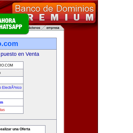
o.com
 puesto en Venta
RO.COM
m
 ElectrÃ³nico
om
tas
ealizar una Oferta