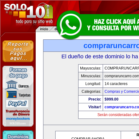
compraruncarr
El dueño de este dominio lo ha
Mayusculas:
COMPRARUNCAR
Minusculas:
compraruncarro.co
Longitud:
14 caracteres
Categorias:
Compras y Comercio
Precio:
$999.00
Visitar!
compraruncarro.c
Serán consideradas ofer
R