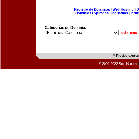
Registro de Dominios
|
Web Hosting
|
D
Dominios Expirados
|
Industrias
|
Indu
Categorías de Dominio:
[Pág. princi
** Precios expre
© 2002/2022 Solo10.com