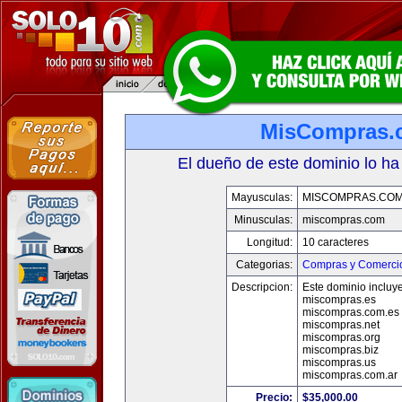
MisCompras.
El dueño de este dominio lo ha
Mayusculas:
MISCOMPRAS.CO
Minusculas:
miscompras.com
Longitud:
10 caracteres
Categorias:
Compras y Comercio
Descripcion:
Este dominio incluye
miscompras.es
miscompras.com.es
miscompras.net
miscompras.org
miscompras.biz
miscompras.us
miscompras.com.ar
Precio:
$35,000.00