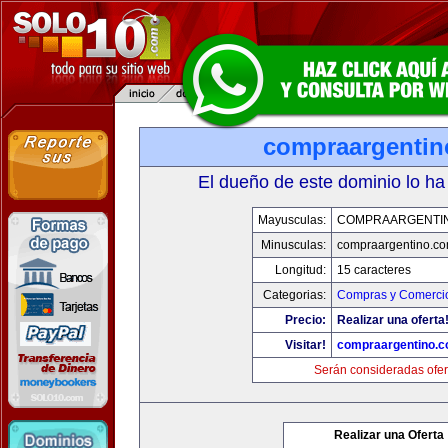
compraargenti
El dueño de este dominio lo ha
Mayusculas:
COMPRAARGENTI
Minusculas:
compraargentino.c
Longitud:
15 caracteres
Categorias:
Compras y Comercio
Precio:
Realizar una oferta
Visitar!
compraargentino.
Serán consideradas ofer
Realizar una Oferta