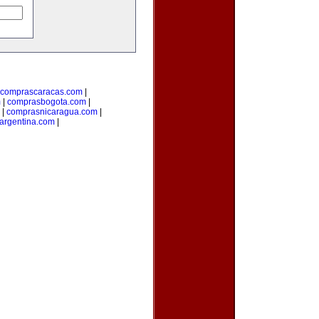
comprascaracas.com
|
m
|
comprasbogota.com
|
|
comprasnicaragua.com
|
argentina.com
|