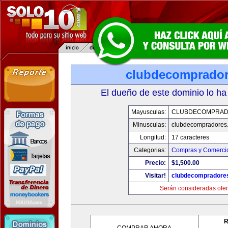
clubdecomprado
El dueño de este dominio lo ha
Mayusculas:
CLUBDECOMPRAD
Minusculas:
clubdecompradores
Longitud:
17 caracteres
Categorias:
Compras y Comercio
Precio:
$1,500.00
Visitar!
clubdecompradore
Serán consideradas ofer
R