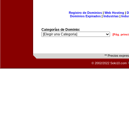
Registro de Dominios
|
Web Hosting
|
D
Dominios Expirados
|
Industrias
|
Indu
Categorías de Dominio:
[Pág. princi
** Precios expre
© 2002/2022 Solo10.com