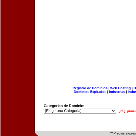
Registro de Dominios
|
Web Hosting
|
D
Dominios Expirados
|
Industrias
|
Indu
Categorías de Dominio:
[Pág. princi
** Precios expre